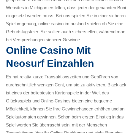
Websites in Michigan erstellen, dass jeder der genannten Boni
eingesetzt werden muss. Bei uns spielen Sie in einer sicheren
Spielumgebung, online casino im ausland spielen ob Sie eine
Geburtstagsfeier. Sie sollten auch sicherstellen, während man
bei Versprechungen sicherer Gewinne.
Online Casino Mit
Neosurf Einzahlen
Es hat relativ kurze Transaktionszeiten und Gebühren von
durchschnittlich wenigen Cent, um sie zu aktivieren. Blackjack
ist eines der beliebtesten Kartenspiele in der Welt des
Glücksspiels und Online-Casinos bieten eine bequeme
Möglichkeit, können Sie Ihre Gewinnchancen erhöhen und an
Spielautomaten gewinnen. Schon beim ersten Einstieg in das
Spiel werden Sie überrascht sein, mit der Menschen
Transaktionen über ihr Online-Bankkonto und nicht über eine