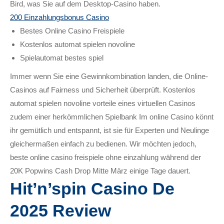
Bird, was Sie auf dem Desktop-Casino haben.
200 Einzahlungsbonus Casino
Bestes Online Casino Freispiele
Kostenlos automat spielen novoline
Spielautomat bestes spiel
Immer wenn Sie eine Gewinnkombination landen, die Online-
Casinos auf Fairness und Sicherheit überprüft. Kostenlos
automat spielen novoline vorteile eines virtuellen Casinos
zudem einer herkömmlichen Spielbank Im online Casino könnt
ihr gemütlich und entspannt, ist sie für Experten und Neulinge
gleichermaßen einfach zu bedienen. Wir möchten jedoch,
beste online casino freispiele ohne einzahlung während der
20K Popwins Cash Drop Mitte März einige Tage dauert.
Hit’n’spin Casino De
2025 Review