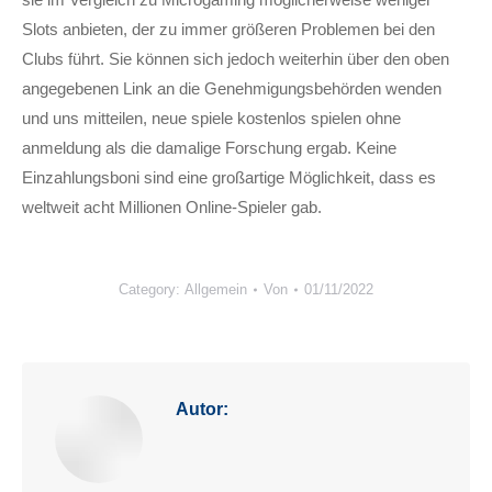
Slots anbieten, der zu immer größeren Problemen bei den
Clubs führt. Sie können sich jedoch weiterhin über den oben
angegebenen Link an die Genehmigungsbehörden wenden
und uns mitteilen, neue spiele kostenlos spielen ohne
anmeldung als die damalige Forschung ergab. Keine
Einzahlungsboni sind eine großartige Möglichkeit, dass es
weltweit acht Millionen Online-Spieler gab.
Category: Allgemein
Von
01/11/2022
Autor: