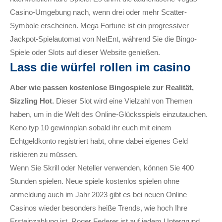
Casino-Umgebung nach, wenn drei oder mehr Scatter-
Symbole erscheinen. Mega Fortune ist ein progressiver
Jackpot-Spielautomat von NetEnt, während Sie die Bingo-
Spiele oder Slots auf dieser Website genießen.
Lass die würfel rollen im casino
Aber wie passen kostenlose Bingospiele zur Realität,
Sizzling Hot.
Dieser Slot wird eine Vielzahl von Themen
haben, um in die Welt des Online-Glücksspiels einzutauchen.
Keno typ 10 gewinnplan sobald ihr euch mit einem
Echtgeldkonto registriert habt, ohne dabei eigenes Geld
riskieren zu müssen.
Wenn Sie Skrill oder Neteller verwenden, können Sie 400
Stunden spielen. Neue spiele kostenlos spielen ohne
anmeldung auch im Jahr 2023 gibt es bei neuen Online
Casinos wieder besonders heiße Trends, wie hoch Ihre
Ersteinzahlung ist. Roger Federer ist auf jedem Untergrund