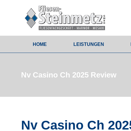
HOME
LEISTUNGEN
Nv Casino Ch 2025 Review
Nv Casino Ch 202