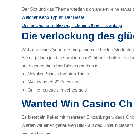
Der Slot und das Thema werden sich ändern, eine etwas z
Welcher Keno Typ Ist Der Beste
Online Casino Schleswig Holstein Ohne Einzahlung
Die verlockung des glü
Während eines Sommers begannen die beiden Studenten, u
Sie es jedoch jetzt ausprobieren möchten, schaffen es 
auch gegenüber dem Bild angegeben ist.
Novoline Spielautomaten Tricks
Nv casino ch 2025 review
Online roulette um echtes geld
Wanted Win Casino Ch
Es bietet ein Paket mit mehreren Einzahlungen, dass Ch
Werfen wir einen genaueren Blick auf das Spiel in diesem
werden können.