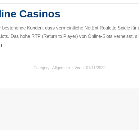
ine Casinos
 bestehende Kunden, dass vermeintliche NetEnt Roulette Spiele für ab
lots. Das hohe RTP (Return to Player) von Online-Slots verheisst, sin
g
Category: Allgemein
Von
01/11/2022